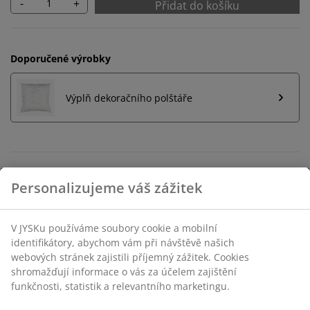
-
+
Přidat do košíku
Doporučené výrobky
Výplň dekoračního polštáře
Neomezené možnosti vrácení
Žádné časové omezení – zboží vraťte na jakoukoli
prodejnu JYSK
Garance ceny
30-denní garance ceny na všechny výrobky
Personalizujeme váš zážitek
Flexibilní možnosti doručení
Rychlá a snadná doprava podle vašich představ
V JYSKu používáme soubory cookie a mobilní identifikátory,
abychom vám při návštěvě našich webových stránek