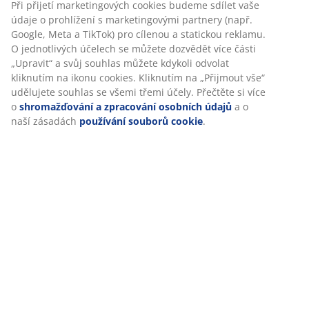
zajistili příjemný zážitek. Cookies shromažďují informace o
vás za účelem zajištění funkčnosti, statistik a relevantního
70 % bavlna/30 % len. 50×50 cm
marketingu.
Skladová položka: 6888126
Při přijetí marketingových cookies budeme sdílet vaše
údaje o prohlížení s marketingovými partnery (např.
Google, Meta a TikTok) pro cílenou a statickou reklamu. O
jednotlivých účelech se můžete dozvědět více části
Specifikace
„Upravit“ a svůj souhlas můžete kdykoli odvolat kliknutím
na ikonu cookies. Kliknutím na „Přijmout vše“ udělujete
souhlas se všemi třemi účely. Přečtěte si více o
shromažďování a zpracování osobních údajů
a o naší
Hodnocení
zásadách
používání souborů cookie
.
(
5
)
Doprava