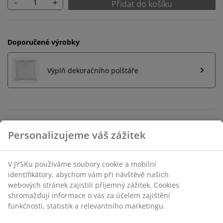
-
+
Přidat do košíku
Doporučené výrobky
Výplň dekoračního polštáře
Neomezené možnosti vrácení
Žádné časové omezení – zboží vraťte na jakoukoli
prodejnu JYSK
Garance ceny
30-denní garance ceny na všechny výrobky
Flexibilní možnosti doručení
Rychlá a snadná doprava podle vašich představ