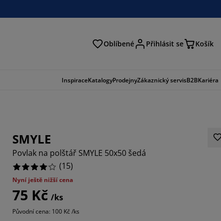
Oblíbené
Přihlásit se
Košík
at
Inspirace
Katalogy
Prodejny
Zákaznický servis
B2B
Kariéra
SMYLE
Povlak na polštář SMYLE 50x50 šedá
(
15
)
Nyní ještě nižší cena
75 Kč
3333%
/ks
Původní cena: 100 Kč /ks