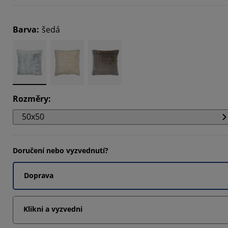
6667%
Barva
:
šedá
6667%
3334%
Rozměry
:
50x50
Doručení nebo vyzvednutí?
Doprava
Klikni a vyzvedni