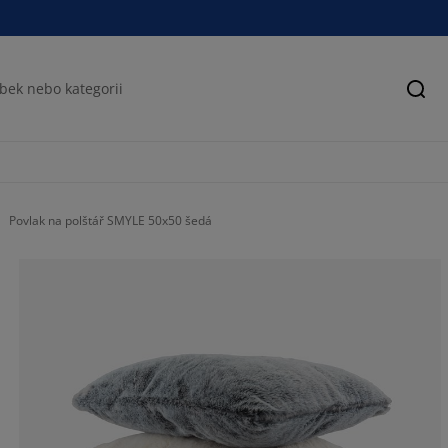
Hled
Povlak na polštář SMYLE 50x50 šedá
73.3333333333
0%