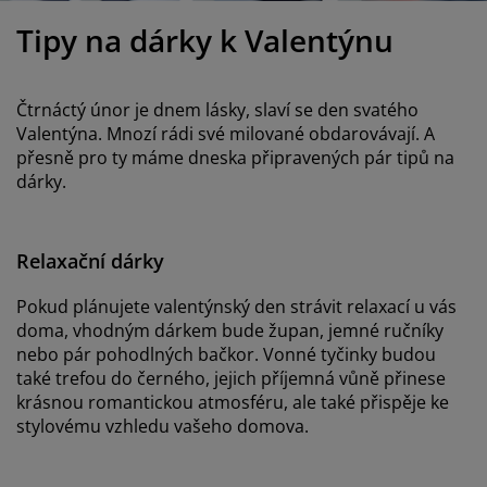
éče o nábytek/doplňky
enkovní osvětlení
rostěradla
ostelové rámy
světlení
Tipy na dárky k Valentýnu
emping
tní skříně
oxspring rámy s úložným prostorem
omácnost
Čtrnáctý únor je dnem lásky, slaví se den svatého
ábytek do ložnice
ošty
ětský pokoj
Valentýna. Mnozí rádi své milované obdarovávají. A
přesně pro ty máme dneska připravených pár tipů na
ětské matrace
raní
dárky.
ětské postele
ro mazlíčky
Relaxační dárky
Pokud plánujete valentýnský den strávit relaxací u vás
doma, vhodným dárkem bude župan, jemné ručníky
nebo pár pohodlných bačkor. Vonné tyčinky budou
také trefou do černého, jejich příjemná vůně přinese
krásnou romantickou atmosféru, ale také přispěje ke
stylovému vzhledu vašeho domova.