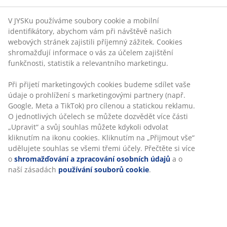
novým zvykem, ale například ve Spojených Státech a
Anglii se již stal tradicí. Den svatého Valentýna byl
V JYSKu používáme soubory cookie a mobilní
identifikátory, abychom vám při návštěvě našich
zaveden papežem Gelasiem roku 496, který svátek
webových stránek zajistili příjemný zážitek. Cookies
pojmenoval po římském knězi Valentýnovi.
shromažďují informace o vás za účelem zajištění
funkčnosti, statistik a relevantního marketingu.
Při přijetí marketingových cookies budeme sdílet vaše
údaje o prohlížení s marketingovými partnery (např.
Google, Meta a TikTok) pro cílenou a statickou reklamu.
Přejeme vám krásného Valentýna.
O jednotlivých účelech se můžete dozvědět více části
„Upravit“ a svůj souhlas můžete kdykoli odvolat
kliknutím na ikonu cookies. Kliknutím na „Přijmout vše“
udělujete souhlas se všemi třemi účely. Přečtěte si více
o
shromažďování a zpracování osobních údajů
a o
Datum
:
19/01/2018
naší zásadách
používání souborů cookie
.
Klíčová slova
:
Valentýn
Nápady
Autor
:
Kristýna