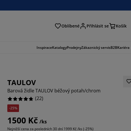
Oblíbené
Přihlásit se
Košík
at
Inspirace
Katalogy
Prodejny
Zákaznický servis
B2B
Kariéra
TAULOV
Barová židle TAULOV béžový potah/chrom
(
22
)
-25%
8183%
1500 Kč
/ks
8183%
Nejnižší cena za posledních 30 dní
1999 Kč /ks (-25%)