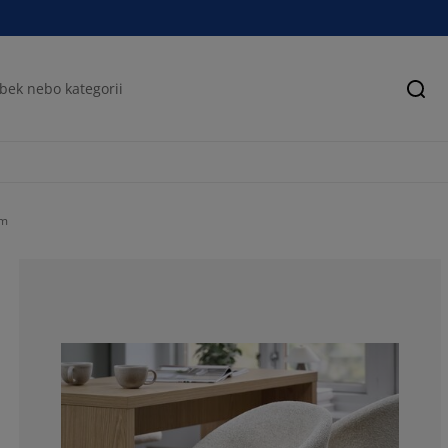
Hled
om
81.8181818181
18.18181818181