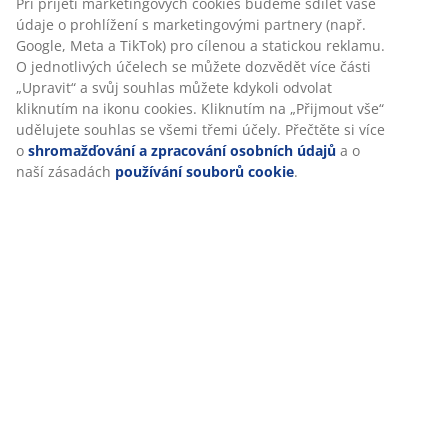
abychom vám při návštěvě našich webových stránek zajistili
Komplet je tvořen následujícími
příjemný zážitek. Cookies shromažďují informace o vás za
položkami
účelem zajištění funkčnosti, statistik a relevantního
marketingu.
Při přijetí marketingových cookies budeme sdílet vaše údaje
o prohlížení s marketingovými partnery (např. Google, Meta
Specifikace
a TikTok) pro cílenou a statickou reklamu. O jednotlivých
účelech se můžete dozvědět více části „Upravit“ a svůj
souhlas můžete kdykoli odvolat kliknutím na ikonu cookies.
Kliknutím na „Přijmout vše“ udělujete souhlas se všemi
Hodnocení
třemi účely. Přečtěte si více o
shromažďování a zpracování
(
0
)
osobních údajů
a o naší zásadách
používání souborů
cookie
.
Doprava