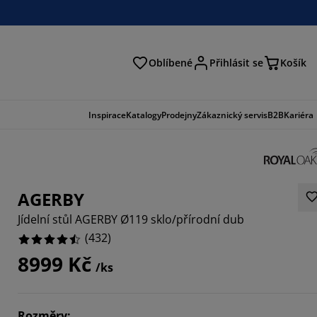
Oblíbené
Přihlásit se
Košík
at
Inspirace
Katalogy
Prodejny
Zákaznický servis
B2B
Kariéra
AGERBY
Jídelní stůl AGERBY Ø119 sklo/přírodní dub
(
432
)
8999 Kč
/ks
408%
851%
Rozměry
: