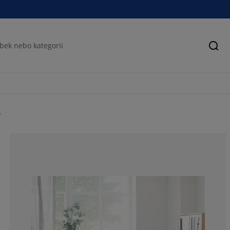
Hled
b
80.32407407407
8.101851851851