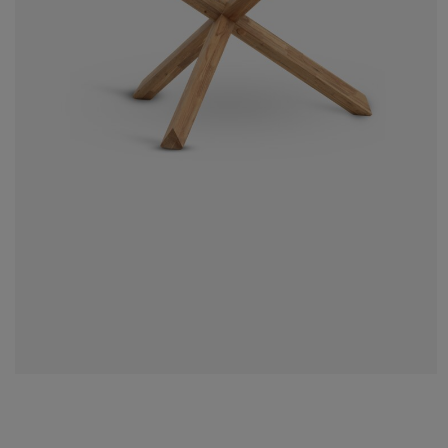
če o nábytek/doplňky
nkovní osvětlení
ostěradla
stelové rámy
větlení
mping
tní skříně
xspring rámy s úložným prostorem
mácnost
bytek do ložnice
šty
tský pokoj
tské matrace
aní
tské postele
o mazlíčky