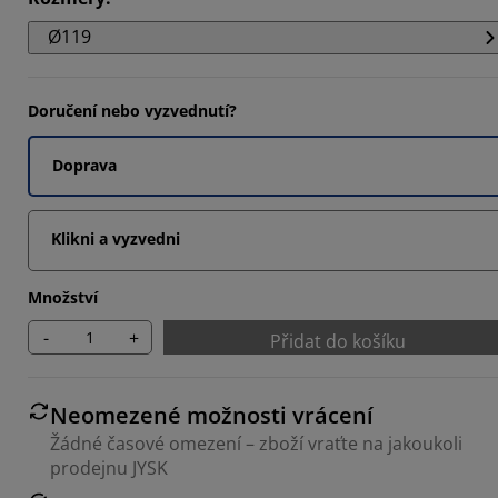
7405%
Ø119
8888%
445%
Doručení nebo vyzvednutí?
Doprava
Klikni a vyzvedni
Množství
-
+
Přidat do košíku
Neomezené možnosti vrácení
Žádné časové omezení – zboží vraťte na jakoukoli
prodejnu JYSK