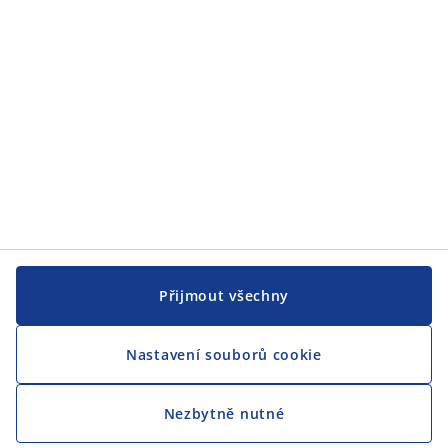
CENTRÁLA
Sledovat JYSK
Jsme hrdým partnerem Českého paralympijského týmu