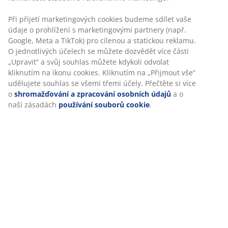
Včetně 2 přídavných desek. Kulatý jídelní stůl má bílou
desku z MDF a nohy z masivního dřeva. Dřevo je
lakované kvůli větší odolnosti. Stůl lze snadno rozložit
na rozměr 200 cm pro pohoštění větších skupin.
Ø110xV75 cm
Skladová položka: 3601197
Personalizujeme váš zážitek
Návod k sestavení
V JYSKu používáme soubory cookie a mobilní identifikátory, aby
vám při návštěvě našich webových stránek zajistili příjemný záži
Specifikace
Cookies shromažďují informace o vás za účelem zajištění funkčno
statistik a relevantního marketingu.
Při přijetí marketingových cookies budeme sdílet vaše údaje o
Hodnocení
prohlížení s marketingovými partnery (např. Google, Meta a TikT
pro cílenou a statickou reklamu. O jednotlivých účelech se může
(
261
)
dozvědět více části „Upravit“ a svůj souhlas můžete kdykoli odvo
kliknutím na ikonu cookies. Kliknutím na „Přijmout vše“ udělujet
souhlas se všemi třemi účely. Přečtěte si více o
shromažďování 