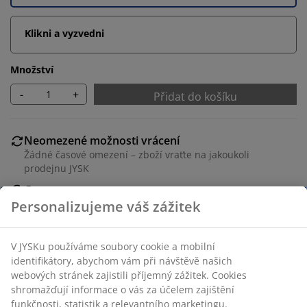
Klikni a vyzvedni
Množství
-
+
Přidat do košíku
Neomezené možnosti vrácení
Žádné časové omezení – zboží vraťte na jakoukoli
prodejnu JYSK
Garance ceny
30-denní garance ceny na všechny výrobky
Flexibilní možnosti doručení
Rychlá a snadná doprava podle vašich představ
Rozkládací jídelní stůl s vysunovacím mechanismem.