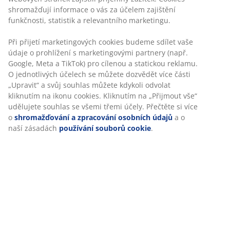
Rychlá a snadná doprava podle vašich představ
100% polyester (39 % recyklováno). 50x80 cm
Skladová položka: 2520561
Specifikace
Hodnocení
(
57
)
Doprava