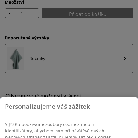
Množství
-
+
Přidat do košíku
Doporučené výrobky
Ručníky
Neomezené možnosti vrácení
Žádné časové omezení – zboží vraťte na jakoukoli
prodejnu JYSK
Garance ceny
30-denní garance ceny na všechny výrobky
Flexibilní možnosti doručení