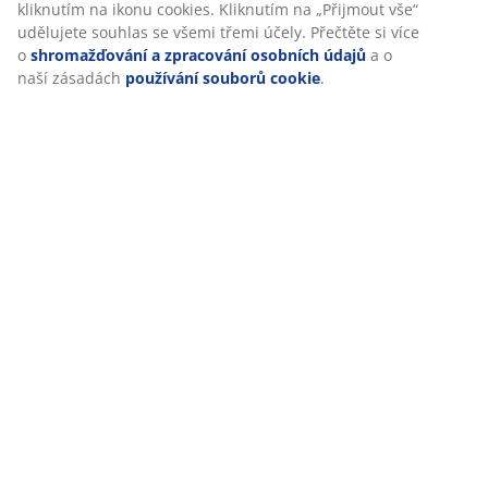
kliknutím na ikonu cookies. Kliknutím na „Přijmout vše“
udělujete souhlas se všemi třemi účely. Přečtěte si více
o
shromažďování a zpracování osobních údajů
a o
naší zásadách
používání souborů cookie
.
Hodnocení
(
53
)
Doprava