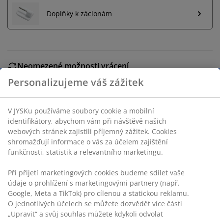
Doplňky k záclonám
Neomezené možnosti vrácení
Žádné časové omezení – zboží vraťte na jakoukoli
Personalizujeme váš zážitek
prodejnu JYSK
Garance ceny
V JYSKu používáme soubory cookie a mobilní
30-denní garance ceny na všechny výrobky
identifikátory, abychom vám při návštěvě našich
Flexibilní možnosti doručení
webových stránek zajistili příjemný zážitek. Cookies
Rychlá a snadná doprava podle vašich představ
shromažďují informace o vás za účelem zajištění
funkčnosti, statistik a relevantního marketingu.
Při přijetí marketingových cookies budeme sdílet vaše
Skladová položka: 5230200
údaje o prohlížení s marketingovými partnery (např.
Google, Meta a TikTok) pro cílenou a statickou reklamu.
O jednotlivých účelech se můžete dozvědět více části
„Upravit“ a svůj souhlas můžete kdykoli odvolat
Specifikace