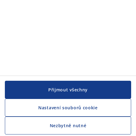
CENTRÁLA
Sledovat JYSK
Přijmout všechny
Nastavení souborů cookie
Jsme hrdým partnerem Českého paralympijského týmu
Nezbytně nutné