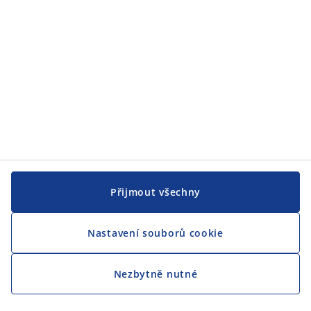
CENTRÁLA
Sledovat JYSK
Přijmout všechny
Nastavení souborů cookie
Jsme hrdým partnerem Českého paralympijského týmu
Nezbytně nutné