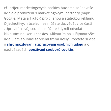
Při přijetí marketingových cookies budeme sdílet vaše
údaje o prohlížení s marketingovými partnery (např.
Google, Meta a TikTok) pro cílenou a statickou reklamu.
Specifikace
O jednotlivých účelech se můžete dozvědět více části
„Upravit“ a svůj souhlas můžete kdykoli odvolat
kliknutím na ikonu cookies. Kliknutím na „Přijmout vše“
udělujete souhlas se všemi třemi účely. Přečtěte si více
Hodnocení
o
shromažďování a zpracování osobních údajů
a o
(
343
)
naší zásadách
používání souborů cookie
.
Doprava