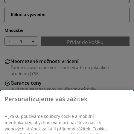
Klikni a vyzvedni
Množství
-
+
Přidat do košíku
Neomezené možnosti vrácení
Žádné časové omezení – zboží vraťte na jakoukoli
prodejnu JYSK
Garance ceny
30-denní garance ceny na všechny výrobky
Flexibilní možnosti doručení
Rychlá a snadná doprava podle vašich představ
Polyester. S řetízkem. Možnost nastavení šířky. Š140 x