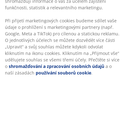
V170 cm
Skladová položka: 5530845
Návod k sestavení
Specifikace
Hodnocení
(
765
)
Doprava