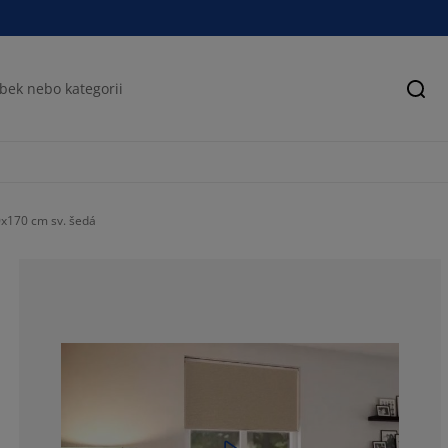
Hled
x170 cm sv. šedá
75.68627450980
15.55555555555