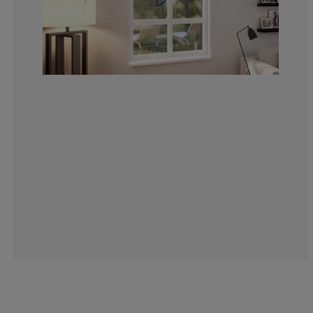
4.183006535947
1.307189542483
3.267973856209