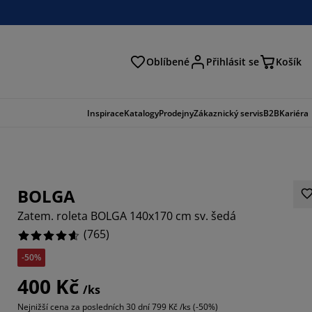
Oblíbené
Přihlásit se
Košík
at
Inspirace
Katalogy
Prodejny
Zákaznický servis
B2B
Kariéra
BOLGA
Zatem. roleta BOLGA 140x170 cm sv. šedá
(
765
)
-50%
392%
400 Kč
/ks
5555%
Nejnižší cena za posledních 30 dní
799 Kč /ks (-50%)