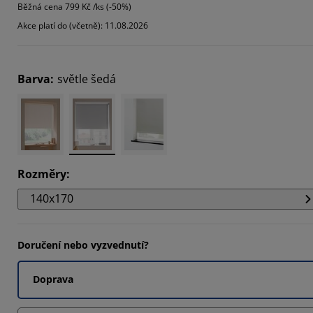
Běžná cena
799 Kč /ks (-50%)
712%
Akce platí do (včetně): 11.08.2026
6601%
1507%
Barva
:
světle šedá
Rozměry
:
140x170
Doručení nebo vyzvednutí?
Doprava