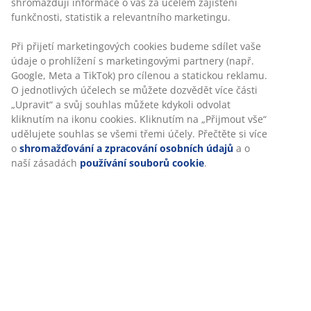
shromažďují informace o vás za účelem zajištění
V170 cm
funkčnosti, statistik a relevantního marketingu.
Skladová položka: 5530857
Při přijetí marketingových cookies budeme sdílet vaše
údaje o prohlížení s marketingovými partnery (např.
Návod k sestavení
Google, Meta a TikTok) pro cílenou a statickou reklamu.
O jednotlivých účelech se můžete dozvědět více části
„Upravit“ a svůj souhlas můžete kdykoli odvolat
kliknutím na ikonu cookies. Kliknutím na „Přijmout vše“
Specifikace
udělujete souhlas se všemi třemi účely. Přečtěte si více
o
shromažďování a zpracování osobních údajů
a o
naší zásadách
používání souborů cookie
.
Hodnocení
(
438
)
Doprava