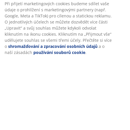
Specifikace
Hodnocení
(
17
)
Doprava
Personalizujeme váš zážitek
V JYSKu používáme soubory cookie a mobilní identifikátory, aby