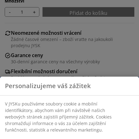
Množství
-
+
Přidat do košíku
Neomezené možnosti vrácení
Žádné časové omezení – zboží vraťte na jakoukoli
prodejnu JYSK
Garance ceny
30-denní garance ceny na všechny výrobky
Flexibilní možnosti doručení
Rychlá a snadná doprava podle vašich představ
Skladová položka: 5590009
Návod k sestavení