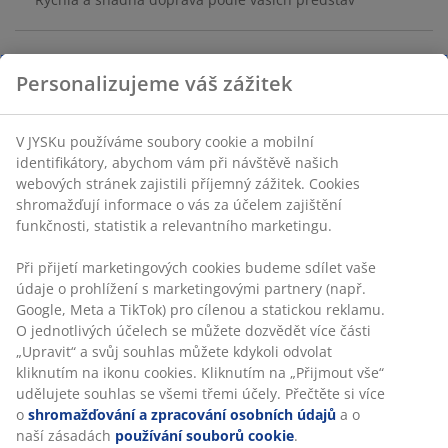
Skladová položka: 5808400
Personalizujeme váš zážitek
V JYSKu používáme soubory cookie a mobilní
identifikátory, abychom vám při návštěvě našich
Specifikace
webových stránek zajistili příjemný zážitek. Cookies
shromažďují informace o vás za účelem zajištění
funkčnosti, statistik a relevantního marketingu.
Hodnocení
Při přijetí marketingových cookies budeme sdílet vaše
(
7
)
údaje o prohlížení s marketingovými partnery (např.
Google, Meta a TikTok) pro cílenou a statickou reklamu.
O jednotlivých účelech se můžete dozvědět více části
„Upravit“ a svůj souhlas můžete kdykoli odvolat
Doprava
kliknutím na ikonu cookies. Kliknutím na „Přijmout vše“
udělujete souhlas se všemi třemi účely. Přečtěte si více
o
shromažďování a zpracování osobních údajů
a o
naší zásadách
používání souborů cookie
.