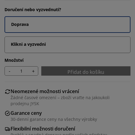
Doručení nebo vyzvednutí?
Doprava
Klikni a vyzvedni
Množství
-
+
Přidat do košíku
Neomezené možnosti vrácení
Žádné časové omezení – zboží vraťte na jakoukoli
prodejnu JYSK
Garance ceny
30-denní garance ceny na všechny výrobky
Flexibilní možnosti doručení
Rychlá a snadná doprava podle vašich představ