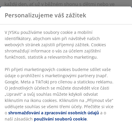
každý den, ať už v běžném shonu s dětmi nebo ve
chvílích, kdy si chceme jen tak odpočinout. Místo, které
Personalizujeme váš zážitek
spojuje krásu s praktičností a odráží náš rodinný život.
Níže najdete výběr produktů, které jsem si v JYSKu
oblíbila a jistě pomohou k vytvoření útulného domova i
V JYSKu používáme soubory cookie a mobilní
vám.
identifikátory, abychom vám při návštěvě našich
webových stránek zajistili příjemný zážitek. Cookies
shromažďují informace o vás za účelem zajištění
funkčnosti, statistik a relevantního marketingu.
Při přijetí marketingových cookies budeme sdílet vaše
46 LET SKVĚLÝCH NABÍDEK
údaje o prohlížení s marketingovými partnery (např.
Více než 3500 prodejen ve 49 zemích po celém světě.
Google, Meta a TikTok) pro cílenou a statickou reklamu.
O jednotlivých účelech se můžete dozvědět více části
„Upravit“ a svůj souhlas můžete kdykoli odvolat
kliknutím na ikonu cookies. Kliknutím na „Přijmout vše“
udělujete souhlas se všemi třemi účely. Přečtěte si více
SKANDINÁVSKÉ KOŘENY
o
shromažďování a zpracování osobních údajů
a o
Působíme celosvětově, ale pocházíme ze Skandinávie.
naší zásadách
používání souborů cookie
.
Založeno roku 1979.