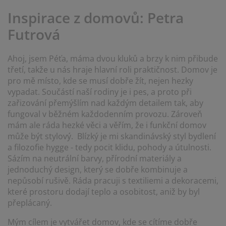
éče o nábytek/doplňky
enkovní osvětlení
rostěradla
ostelové rámy
světlení
Inspirace z domovů: Petra
emping
tní skříně
oxspring rámy s úložným prostorem
omácnost
Futrová
ábytek do ložnice
ošty
ětský pokoj
Ahoj, jsem Péťa, máma dvou kluků a brzy k nim přibude
třetí, takže u nás hraje hlavní roli praktičnost. Domov je
ětské matrace
raní
pro mě místo, kde se musí dobře žít, nejen hezky
vypadat. Součástí naší rodiny je i pes, a proto při
ětské postele
ro mazlíčky
zařizování přemýšlím nad každým detailem tak, aby
fungoval v běžném každodenním provozu. Zároveň
mám ale ráda hezké věci a věřím, že i funkční domov
může být stylový. Blízký je mi skandinávský styl bydlení
a filozofie hygge - tedy pocit klidu, pohody a útulnosti.
Sázím na neutrální barvy, přírodní materiály a
jednoduchý design, který se dobře kombinuje a
nepůsobí rušivě. Ráda pracuji s textiliemi a dekoracemi,
které prostoru dodají teplo a osobitost, aniž by byl
přeplácaný.
Mým cílem je vytvářet domov, kde se cítíme dobře