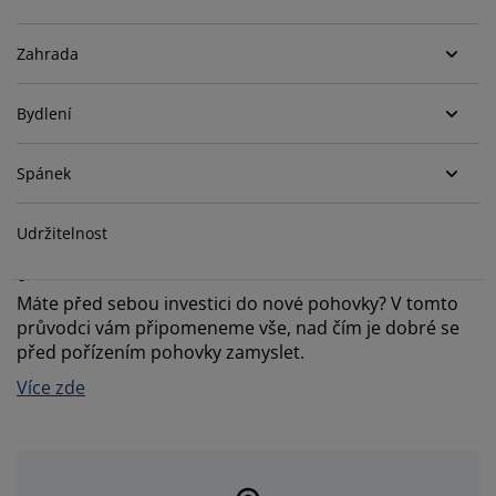
éče o nábytek/doplňky
enkovní osvětlení
rostěradla
ostelové rámy
světlení
Zahrada
emping
tní skříně
oxspring rámy s úložným prostorem
omácnost
Bydlení
ábytek do ložnice
ošty
ětský pokoj
ětské matrace
raní
Spánek
ětské postele
ro mazlíčky
Udržitelnost
Kompletní průvodce výběrem pohovky: Jak najít
tu pravou
Máte před sebou investici do nové pohovky? V tomto
průvodci vám připomeneme vše, nad čím je dobré se
před pořízením pohovky zamyslet.
Více zde