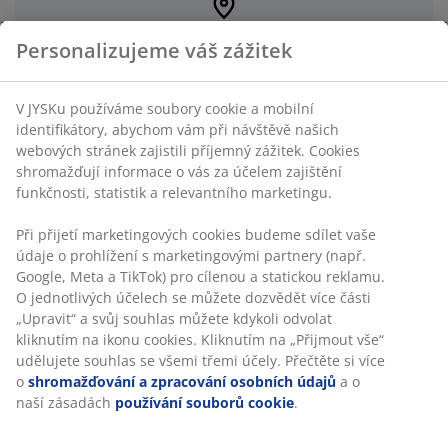
Najít nejbližší prodejnu JYSK
Personalizujeme váš zážitek
Nechte si poradit od našeho personálu a objevte
širokou nabídku na prodejně JYSK.
Najít prodejnu JYSK
V JYSKu používáme soubory cookie a mobilní
identifikátory, abychom vám při návštěvě našich
webových stránek zajistili příjemný zážitek. Cookies
shromažďují informace o vás za účelem zajištění
funkčnosti, statistik a relevantního marketingu.
Při přijetí marketingových cookies budeme sdílet vaše
46 LET SKVĚLÝCH NABÍDEK
údaje o prohlížení s marketingovými partnery (např.
Více než 3500 prodejen ve 49 zemích po celém světě.
Google, Meta a TikTok) pro cílenou a statickou reklamu.
O jednotlivých účelech se můžete dozvědět více části
„Upravit“ a svůj souhlas můžete kdykoli odvolat
kliknutím na ikonu cookies. Kliknutím na „Přijmout vše“
udělujete souhlas se všemi třemi účely. Přečtěte si více
SKANDINÁVSKÉ KOŘENY
o
shromažďování a zpracování osobních údajů
a o
Působíme celosvětově, ale pocházíme ze Skandinávie.
naší zásadách
používání souborů cookie
.
Založeno roku 1979.