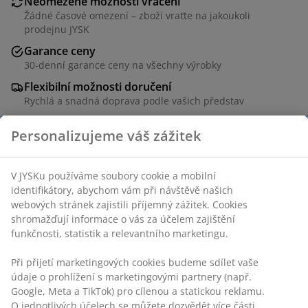
Neomezené možnosti vrácení
Žádné časové omezení – zboží vraťte na jakoukoli
prodejnu JYSK
Garance ceny
30-denní garance ceny na všechny výrobky
Flexibilní možnosti doručení
Rychlá a snadná doprava podle vašich představ
100% bavlna. Ø160 cm
Skladová položka: 1764944
Specifikace