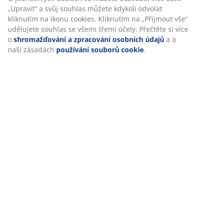
Hodnocení
(
19
)
Doprava
Personalizujeme váš zážitek
V JYSKu používáme soubory cookie a mobilní identifikátory, aby
návštěvě našich webových stránek zajistili příjemný zážitek. Co