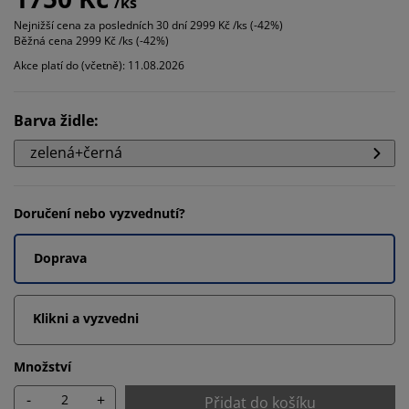
/ks
Nejnižší cena za posledních 30 dní
2999 Kč /ks (-42%)
Běžná cena
2999 Kč /ks (-42%)
Akce platí do (včetně): 11.08.2026
Barva židle
:
zelená+černá
Doručení nebo vyzvednutí?
Doprava
Klikni a vyzvedni
Množství
-
+
Přidat do košíku