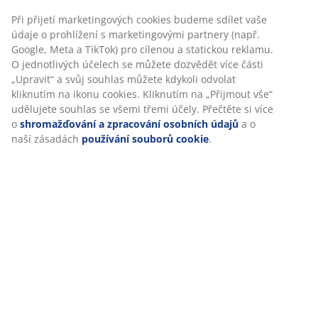
Při přijetí marketingových cookies budeme sdílet vaše
údaje o prohlížení s marketingovými partnery (např.
Specifikace
Google, Meta a TikTok) pro cílenou a statickou reklamu.
O jednotlivých účelech se můžete dozvědět více části
„Upravit“ a svůj souhlas můžete kdykoli odvolat
kliknutím na ikonu cookies. Kliknutím na „Přijmout vše“
Hodnocení
udělujete souhlas se všemi třemi účely. Přečtěte si více
o
shromažďování a zpracování osobních údajů
a o
(
99
)
naší zásadách
používání souborů cookie
.
Doprava