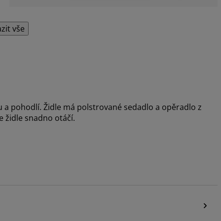
zit vše
u a pohodlí. Židle má polstrované sedadlo a opěradlo z
se židle snadno otáčí.