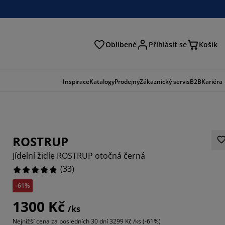
Oblíbené
Přihlásit se
Košík
at
Inspirace
Katalogy
Prodejny
Zákaznický servis
B2B
Kariéra
ROSTRUP
Jídelní židle ROSTRUP otočná černá
(
33
)
-61%
8788%
1300 Kč
/ks
9092%
Nejnižší cena za posledních 30 dní
3299 Kč /ks (-61%)