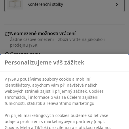
Konferenční stolky
Neomezené možnosti vrácení
Žádné časové omezení – zboží vraťte na jakoukoli
prodejnu JYSK
Garance ceny
30-denní garance ceny na všechny výrobky
Flexibilní možnosti doručení
Rychlá a snadná doprava podle vašich představ
Personalizujeme váš zážitek
3místná pohovka s potahem. Sedadlo s taštičkovými
V JYSKu používáme soubory cookie a mobilní identifikátory,
pružinami a pěnovou výplní. Opěradlo s pěnovou
abychom vám při návštěvě našich webových stránek
výplní. S úložným prostorem. Strany lze otočit. Nohy z
zajistili příjemný zážitek. Cookies shromažďují informace o
masivního dřeva. Po rozložení 140x200 cm.
vás za účelem zajištění funkčnosti, statistik a relevantního
Š220xV83xH84/150 cm
marketingu.