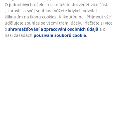
Při přijetí marketingových cookies budeme sdílet vaše
Skladová položka: 3680102
údaje o prohlížení s marketingovými partnery (např.
Návod k sestavení
Google, Meta a TikTok) pro cílenou a statickou reklamu. O
jednotlivých účelech se můžete dozvědět více části
„Upravit“ a svůj souhlas můžete kdykoli odvolat kliknutím
na ikonu cookies. Kliknutím na „Přijmout vše“ udělujete
Specifikace
souhlas se všemi třemi účely. Přečtěte si více o
shromažďování a zpracování osobních údajů
a o naší
zásadách
používání souborů cookie
.
Hodnocení
(
58
)
Doprava