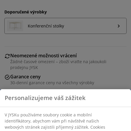
Doporučené výrobky
Konferenční stolky
Neomezené možnosti vrácení
Žádné časové omezení – zboží vraťte na jakoukoli
prodejnu JYSK
Garance ceny
30-denní garance ceny na všechny výrobky
Flexibilní možnosti doručení
Rychlá a snadná doprava podle vašich představ
3místná pohovka s potahem, kterou lze snadno
rozložit. Sedadlo a opěradlo s pěnovou výplní. S