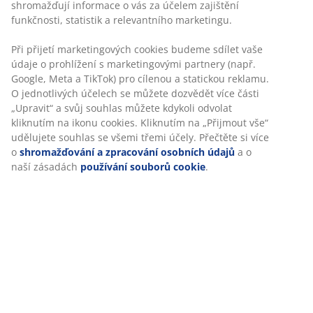
úložným prostorem. Po rozložení 130x192 cm.
Š192xV83xH83 cm
Skladová položka: 3670209
Návod k sestavení
Specifikace
Personalizujeme váš zážitek
Hodnocení
V JYSKu používáme soubory cookie a mobilní identifikátory, aby
(
84
)
vám při návštěvě našich webových stránek zajistili příjemný záži
Cookies shromažďují informace o vás za účelem zajištění funkčno
statistik a relevantního marketingu.
Doprava
Při přijetí marketingových cookies budeme sdílet vaše údaje o
prohlížení s marketingovými partnery (např. Google, Meta a TikT