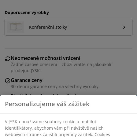
Doporučené výrobky
Konferenční stolky
Neomezené možnosti vrácení
Žádné časové omezení – zboží vraťte na jakoukoli
prodejnu JYSK
Garance ceny
30-denní garance ceny na všechny výrobky
Flexibilní možnosti doručení
Rychlá a snadná doprava podle vašich představ
3místná pohovka s potahem, kterou lze snadno
rozložit. Sedadlo a opěradlo s pěnovou výplní. S