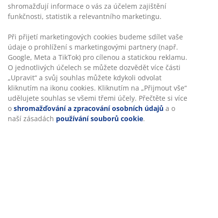
úložným prostorem. Po rozložení 130x192 cm.
Š192xV83xH83 cm
Skladová položka: 3670209
Návod k sestavení
Specifikace
Hodnocení
(
84
)
Doprava