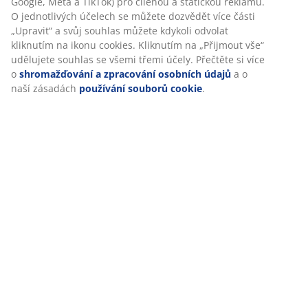
Doprava
Personalizujeme váš zážitek
V JYSKu používáme soubory cookie a mobilní identifikátory, aby
vám při návštěvě našich webových stránek zajistili příjemný záži
Cookies shromažďují informace o vás za účelem zajištění funkčno
statistik a relevantního marketingu.
Při přijetí marketingových cookies budeme sdílet vaše údaje o
prohlížení s marketingovými partnery (např. Google, Meta a TikT
pro cílenou a statickou reklamu. O jednotlivých účelech se může
dozvědět více části „Upravit“ a svůj souhlas můžete kdykoli odvo
kliknutím na ikonu cookies. Kliknutím na „Přijmout vše“ udělujet
souhlas se všemi třemi účely. Přečtěte si více o
shromažďování 
zpracování osobních údajů
a o naší zásadách
používání soubo
cookie
.