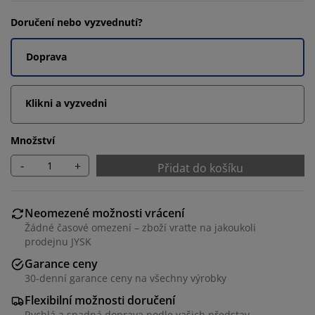
Doručení nebo vyzvednutí?
Doprava
Klikni a vyzvedni
Množství
-
+
Přidat do košíku
Neomezené možnosti vrácení
Žádné časové omezení – zboží vraťte na jakoukoli
prodejnu JYSK
Garance ceny
30-denní garance ceny na všechny výrobky
Flexibilní možnosti doručení
Rychlá a snadná doprava podle vašich představ