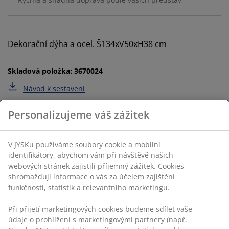
Dekorační dýha a ocel. Š134xV50xH38 cm
Skladová položka: 3670024
Návod k sestavení
Specifikace
Hodnocení
(
41
)