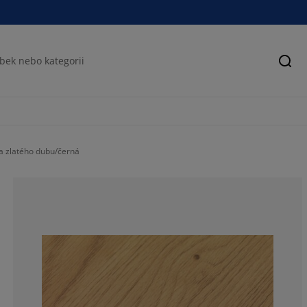
Hled
a zlatého dubu/černá
74%
18%