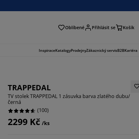
Oblíbené
Přihlásit se
Košík
at
Inspirace
Katalogy
Prodejny
Zákaznický servis
B2B
Kariéra
TRAPPEDAL
TV stolek TRAPPEDAL 1 zásuvka barva zlatého dubu/
černá
(
100
)
2299 Kč
/ks