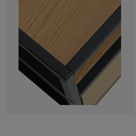
5%
2%
1%