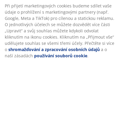
Specifikace
Při přijetí marketingových cookies budeme sdílet vaše
údaje o prohlížení s marketingovými partnery (např.
Google, Meta a TikTok) pro cílenou a statickou reklamu.
O jednotlivých účelech se můžete dozvědět více části
Hodnocení
„Upravit“ a svůj souhlas můžete kdykoli odvolat
(
227
)
kliknutím na ikonu cookies. Kliknutím na „Přijmout vše“
udělujete souhlas se všemi třemi účely. Přečtěte si více
o
shromažďování a zpracování osobních údajů
a o
naší zásadách
používání souborů cookie
.
Doprava