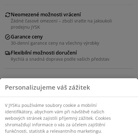
Neomezené možnosti vrácení
Žádné časové omezení – zboží vraťte na jakoukoli
prodejnu JYSK
Garance ceny
30-denní garance ceny na všechny výrobky
Flexibilní možnosti doručení
Rychlá a snadná doprava podle vašich představ
Dekorační dýha a ocel. Š48xD95xV76 cm
Personalizujeme váš zážitek
Skladová položka: 3601264
V JYSKu používáme soubory cookie a mobilní
identifikátory, abychom vám při návštěvě našich
Návod k sestavení
webových stránek zajistili příjemný zážitek. Cookies
shromažďují informace o vás za účelem zajištění
funkčnosti, statistik a relevantního marketingu.