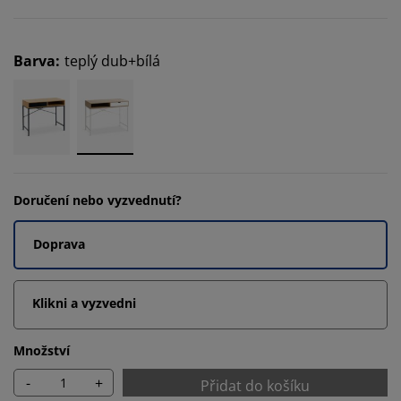
Barva
:
teplý dub+bílá
Doručení nebo vyzvednutí?
Doprava
Klikni a vyzvedni
Množství
-
+
Přidat do košíku