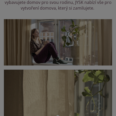
éče o nábytek/doplňky
enkovní osvětlení
vybavujete domov pro svou rodinu, JYSK nabízí vše pro
rostěradla
ostelové rámy
světlení
vytvoření domova, který si zamilujete.
emping
tní skříně
oxspring rámy s úložným prostorem
omácnost
ábytek do ložnice
ošty
ětský pokoj
ětské matrace
raní
ětské postele
ro mazlíčky