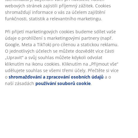
webových stránek zajistili příjemný zážitek. Cookies
shromažďují informace o vás za účelem zajištění
funkčnosti, statistik a relevantního marketingu.
Při přijetí marketingových cookies budeme sdílet vaše
údaje o prohlížení s marketingovými partnery (např.
Více informací
Více informací
Google, Meta a TikTok) pro cílenou a statickou reklamu.
O jednotlivých účelech se můžete dozvědět více části
„Upravit“ a svůj souhlas můžete kdykoli odvolat
kliknutím na ikonu cookies. Kliknutím na „Přijmout vše“
udělujete souhlas se všemi třemi účely. Přečtěte si více
o
shromažďování a zpracování osobních údajů
a o
naší zásadách
používání souborů cookie
.
open