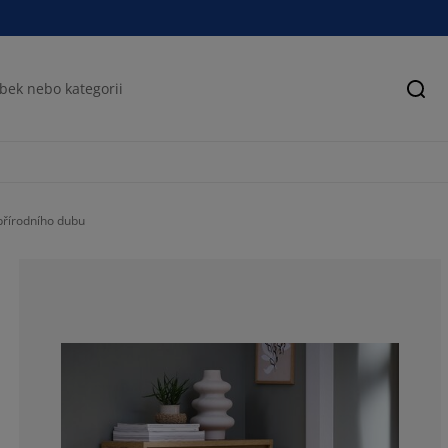
Hled
přírodního dubu
62.5%
16.66666666666