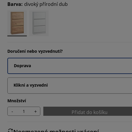
Barva
:
divoký přírodní dub
6666%
6664%
Doručení nebo vyzvednutí?
Doprava
Klikni a vyzvedni
Množství
-
+
Přidat do košíku
Neomezené možnosti vrácení