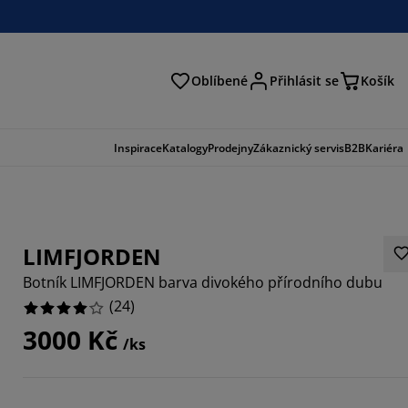
Oblíbené
Přihlásit se
Košík
at
Inspirace
Katalogy
Prodejny
Zákaznický servis
B2B
Kariéra
LIMFJORDEN
Botník LIMFJORDEN barva divokého přírodního dubu
(
24
)
3000 Kč
/ks
6664%