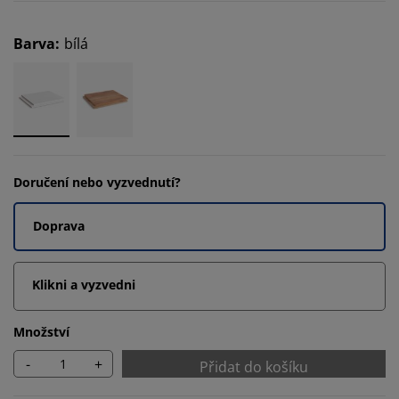
Barva
:
bílá
Doručení nebo vyzvednutí?
Doprava
Klikni a vyzvedni
Množství
-
+
Přidat do košíku