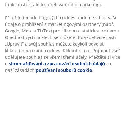
Specifikace
Hodnocení
(
2
)
Doprava
Personalizujeme váš zážitek