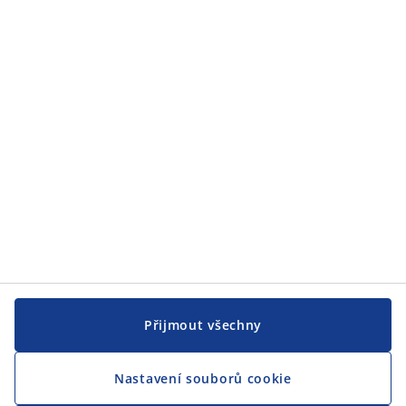
JYSK
JYSK
CENTRÁLA
Sledovat JYSK
Jsme hrdým partnerem Českého paralympijského týmu