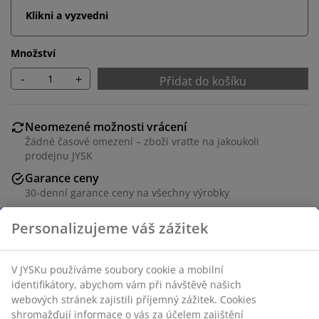
Klikni a vyzvedni
Množství
-
+
Přidat do košíku
Neomezené možnosti vrácení
Žádné časové omezení – zboží vraťte na jakoukoli
prodejnu JYSK
Garance ceny
30-denní garance ceny na všechny výrobky
Flexibilní možnosti doručení
Rychlá a snadná doprava podle vašich představ
Skladová položka: 3630081
Návod k sestavení