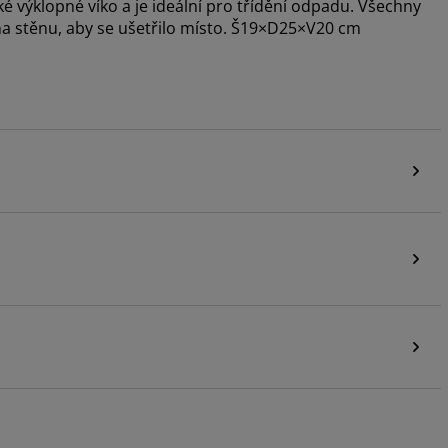
cké výklopné víko a je ideální pro třídění odpadu. Všechny
 na stěnu, aby se ušetřilo místo. Š19×D25×V20 cm