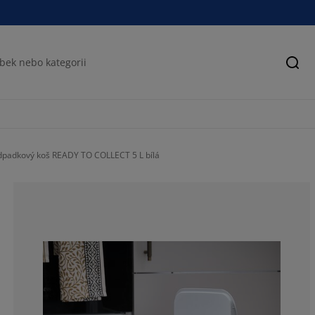
Hled
padkový koš READY TO COLLECT 5 L bílá
100%
0%