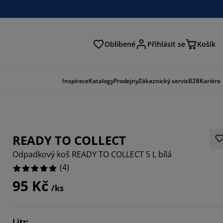
Oblíbené
Přihlásit se
Košík
at
Inspirace
Katalogy
Prodejny
Zákaznický servis
B2B
Kariéra
READY TO COLLECT
Odpadkový koš READY TO COLLECT 5 L bílá
(
4
)
95 Kč
/ks
Litr
: