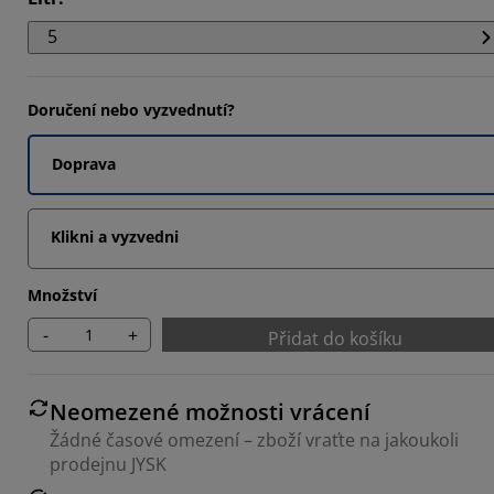
5
Doručení nebo vyzvednutí?
Doprava
Klikni a vyzvedni
Množství
-
+
Přidat do košíku
Neomezené možnosti vrácení
Žádné časové omezení – zboží vraťte na jakoukoli
prodejnu JYSK