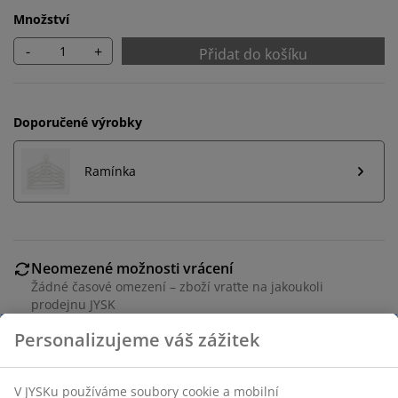
Množství
-
+
Přidat do košíku
Doporučené výrobky
Ramínka
Neomezené možnosti vrácení
Žádné časové omezení – zboží vraťte na jakoukoli
prodejnu JYSK
Garance ceny
30-denní garance ceny na všechny výrobky
Flexibilní možnosti doručení
Rychlá a snadná doprava podle vašich představ