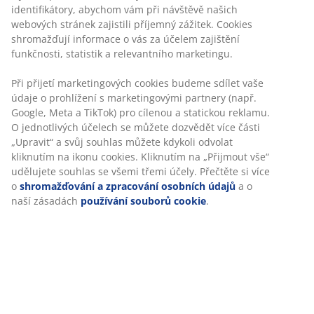
Dekorační dýha. Vnitřek skříně: 1 tyč na ramínka. Š80 x
V193 x H51 cm
Skladová položka: 3611113
Návod k sestavení
Specifikace
Hodnocení
(
79
)