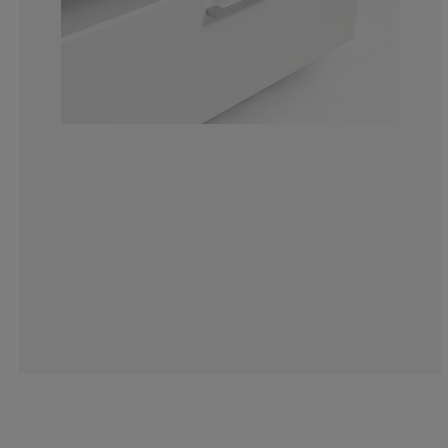
10.29411764705
8.82352941176
14.70588235294