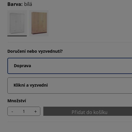
Barva
:
bílá
8822%
4707%
1178%
Doručení nebo vyzvednutí?
Doprava
Klikni a vyzvedni
Množství
-
+
Přidat do košíku