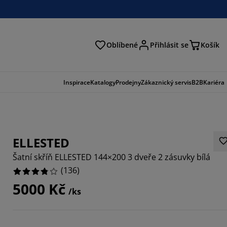
Oblíbené
Přihlásit se
Košík
at
Inspirace
Katalogy
Prodejny
Zákaznický servis
B2B
Kariéra
ELLESTED
Šatní skříň ELLESTED 144×200 3 dveře 2 zásuvky bílá
(
136
)
5000 Kč
/ks
5884%
9413%