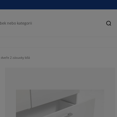
Hled
dveře 2 zásuvky bílá
48.52941176470
17.64705882352