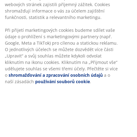
Dekorační dýha a MDF. Vnitřek skříně: 8 polic a 1 tyč na
ramínka. Š212xV210xH61 cm
Skladová položka: 3699020
Návod k sestavení
Specifikace
Hodnocení
(
229
)
Doprava