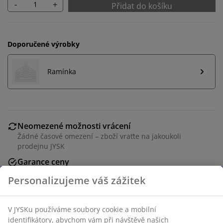
-
+
Přidat do košíku
Doporučené výrobky
Ramínka
Neomezené možnosti vrácení
Žádné časové omezení – zboží vraťte na jakoukoli
prodejnu JYSK
Garance ceny
30-denní garance ceny na všechny výrobky
Flexibilní možnosti doručení
Rychlá a snadná doprava podle vašich představ