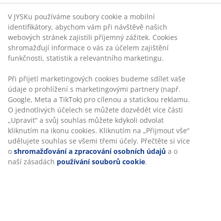
Garance ceny
V JYSKu používáme soubory cookie a mobilní
30-denní garance ceny na všechny výrobky
identifikátory, abychom vám při návštěvě našich
webových stránek zajistili příjemný zážitek. Cookies
Flexibilní možnosti doručení
shromažďují informace o vás za účelem zajištění
Rychlá a snadná doprava podle vašich představ
funkčnosti, statistik a relevantního marketingu.
Při přijetí marketingových cookies budeme sdílet vaše
údaje o prohlížení s marketingovými partnery (např.
Černý proutěný květináč z umělého ratanu a práškově
Google, Meta a TikTok) pro cílenou a statickou reklamu.
lakované oceli. Tento lehký, mrazuvzdorný květináč je
O jednotlivých účelech se můžete dozvědět více části
ideální pro vystavení všech druhů rostlin ve venkovních
„Upravit“ a svůj souhlas můžete kdykoli odvolat
prostorách. Lze snadno vytvořit drenážní otvor pro
kliknutím na ikonu cookies. Kliknutím na „Přijmout vše“
snadné odtékání přebytečné vody. Š36×D36×V70 cm
udělujete souhlas se všemi třemi účely. Přečtěte si více
o
shromažďování a zpracování osobních údajů
a o
naší zásadách
používání souborů cookie
.
Skladová položka: 6401840
Návod k sestavení