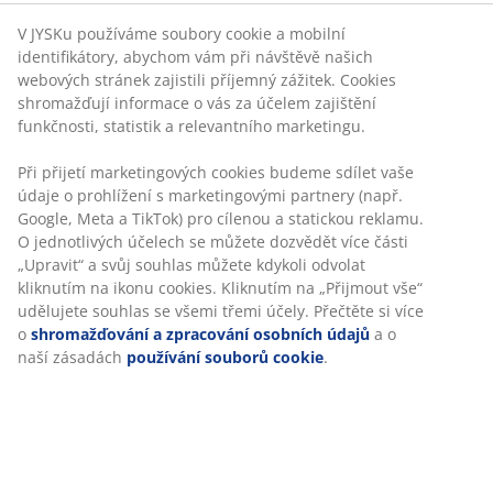
Flexibilní možnosti doručení
V JYSKu používáme soubory cookie a mobilní
Rychlá a snadná doprava podle vašich představ
identifikátory, abychom vám při návštěvě našich
webových stránek zajistili příjemný zážitek. Cookies
shromažďují informace o vás za účelem zajištění
funkčnosti, statistik a relevantního marketingu.
Luxusní polstr s odolným strukturově tkaným
potahem. Na sedadlo židle. 48x49x6 cm
Při přijetí marketingových cookies budeme sdílet vaše
údaje o prohlížení s marketingovými partnery (např.
Google, Meta a TikTok) pro cílenou a statickou reklamu.
O jednotlivých účelech se můžete dozvědět více části
„Upravit“ a svůj souhlas můžete kdykoli odvolat
Skladová položka: 6427930
kliknutím na ikonu cookies. Kliknutím na „Přijmout vše“
udělujete souhlas se všemi třemi účely. Přečtěte si více
o
shromažďování a zpracování osobních údajů
a o
naší zásadách
používání souborů cookie
.
Specifikace
Hodnocení