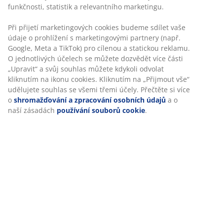
Specifikace
Hodnocení
(
8
)
O značce
Doprava