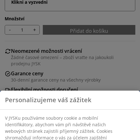
Klikni a vyzvedni
Množství
-
+
Přidat do košíku
Neomezené možnosti vrácení
Žádné časové omezení – zboží vraťte na jakoukoli
prodejnu JYSK
Garance ceny
30-denní garance ceny na všechny výrobky
Flexibilní možnosti doručení
Rychlá a snadná doprava podle vašich představ
Skladová položka: 1624263