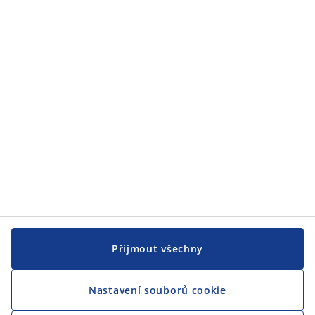
JYSK
JYSK
CENTRÁLA
Sledovat JYSK
Jsme hrdým partnerem Českého paralympijského týmu