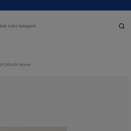
Hled
NJA 240x260 béžová
84.6153846153
15.38461538461