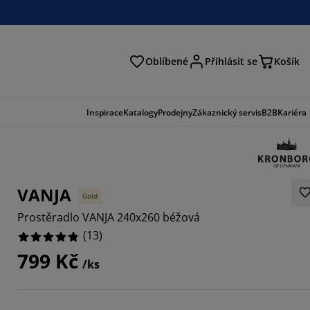
Oblíbené
Přihlásit se
Košík
at
Inspirace
Katalogy
Prodejny
Zákaznický servis
B2B
Kariéra
VANJA
Gold
Prostěradlo VANJA 240x260 béžová
(
13
)
799 Kč
/ks
8461%
5385%