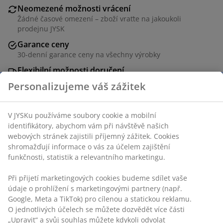
Neomezené možnosti vrácení
Žádné časové omezení – zboží vraťte na jakoukoli
prodejnu JYSK
Garance ceny
30-denní garance ceny na všechny výrobky
Flexibilní možnosti doručení
Rychlá a snadná doprava podle vašich představ
2,5místná pohovka s potahem. Sedadlo a opěradlo s
Personalizujeme váš zážitek
pěnovou výplní. Nohy z masivního dřeva.
Š169xV77xH81 cm
V JYSKu používáme soubory cookie a mobilní identifikátory,
abychom vám při návštěvě našich webových stránek
Skladová položka: 3670018
zajistili příjemný zážitek. Cookies shromažďují informace o
vás za účelem zajištění funkčnosti, statistik a relevantního
Návod k sestavení
marketingu.
Při přijetí marketingových cookies budeme sdílet vaše