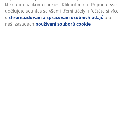
údaje o prohlížení s marketingovými partnery (např.
Specifikace
Google, Meta a TikTok) pro cílenou a statickou reklamu. O
jednotlivých účelech se můžete dozvědět více části
„Upravit“ a svůj souhlas můžete kdykoli odvolat kliknutím
na ikonu cookies. Kliknutím na „Přijmout vše“ udělujete
Hodnocení
souhlas se všemi třemi účely. Přečtěte si více o
(
29
)
shromažďování a zpracování osobních údajů
a o naší
zásadách
používání souborů cookie
.
Doprava