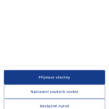
JYSK
CENTRÁLA
Sledovat JYSK
Jsme hrdým partnerem Českého paralympijského týmu