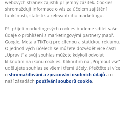
Personalizujeme váš zážitek
2místná pohovka s potahem. Sedadlo a opěradlo s
pěnovou výplní. Nohy z masivního dřeva.
V JYSKu používáme soubory cookie a mobilní identifikátory,
Š142xV80xH80 cm
abychom vám při návštěvě našich webových stránek zajistili
příjemný zážitek. Cookies shromažďují informace o vás za
Skladová položka: 3650060
účelem zajištění funkčnosti, statistik a relevantního
marketingu.
Návod k sestavení
Při přijetí marketingových cookies budeme sdílet vaše údaje
o prohlížení s marketingovými partnery (např. Google, Meta
a TikTok) pro cílenou a statickou reklamu. O jednotlivých
Specifikace
účelech se můžete dozvědět více části „Upravit“ a svůj
souhlas můžete kdykoli odvolat kliknutím na ikonu cookies.
Kliknutím na „Přijmout vše“ udělujete souhlas se všemi
třemi účely. Přečtěte si více o
shromažďování a zpracování
Hodnocení
osobních údajů
a o naší zásadách
používání souborů
(
29
)
cookie
.