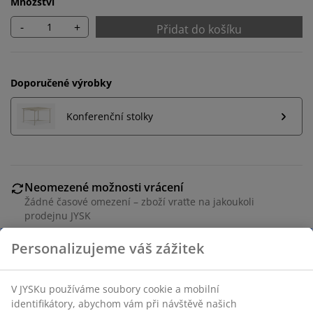
Množství
-
+
Přidat do košíku
Doporučené výrobky
Konferenční stolky
Neomezené možnosti vrácení
Žádné časové omezení – zboží vraťte na jakoukoli
prodejnu JYSK
Garance ceny
30-denní garance ceny na všechny výrobky
Flexibilní možnosti doručení
Rychlá a snadná doprava podle vašich představ