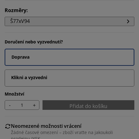
Rozměry
:
Š77xV94
Doručení nebo vyzvednutí?
Doprava
Klikni a vyzvedni
Množství
-
+
Přidat do košíku
Neomezené možnosti vrácení
Žádné časové omezení – zboží vraťte na jakoukoli
prodejnu JYSK