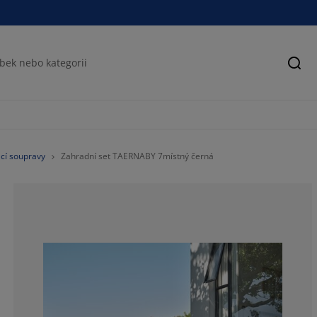
Hled
cí soupravy
Zahradní set TAERNABY 7místný černá
77.7777777777
11.1111111111