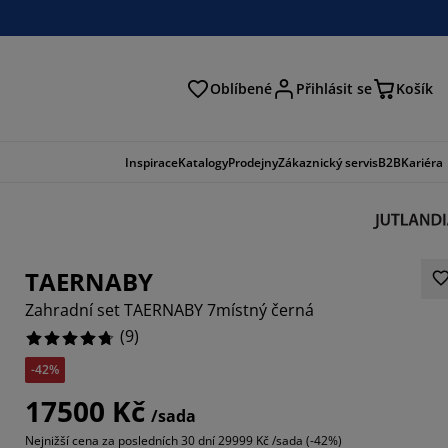
Oblíbené
Přihlásit se
Košík
at
Inspirace
Katalogy
Prodejny
Zákaznický servis
B2B
Kariéra
TAERNABY
Zahradní set TAERNABY 7místný černá
(
9
)
-42%
7779%
17500 Kč
/sada
1111%
Nejnižší cena za posledních 30 dní
29999 Kč /sada (-42%)