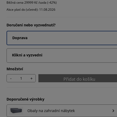
Běžná cena
29999 Kč /sada (-42%)
1111%
Akce platí do (včetně): 11.08.2026
Doručení nebo vyzvednutí?
Doprava
Klikni a vyzvedni
Množství
-
+
Přidat do košíku
Doporučené výrobky
Obaly na zahradní nábytek