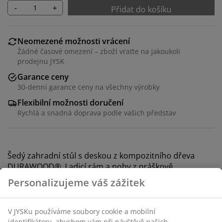
-
+
Přidat do košíku
Neomezené možnosti vrácení
Žádné časové omezení – zboží vraťte na jakoukoli
prodejnu JYSK
Garance ceny
30-denní garance ceny na všechny výrobky
Flexibilní možnosti doručení
Rychlá a snadná doprava podle vašich představ
Šedý zahradní stůl s deskou z kompozitního dřeva
DURAWOOD®. Ladicí rám a nohy z práškově
lakovaného hliníku. DURAWOOD® je odolný
kompozitní materiál z vláken FSC® tvrdého dřeva a
plastu. Má vzhled a texturu přírodního dřeva, ale
nevyžaduje údržbu. Hliník je lehký a robustní materiál
odolný vůči korozi. Š92×D160×V74 cm