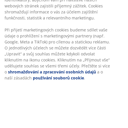
Skladová položka: 3700468
Návod k sestavení
Specifikace
Hodnocení
(
19
)
O značce