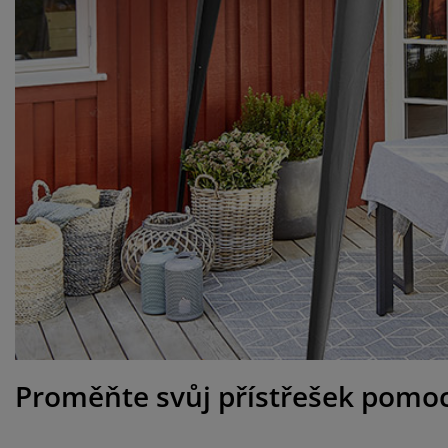
če o nábytek/doplňky
nkovní osvětlení
ostěradla
stelové rámy
větlení
mping
tní skříně
xspring rámy s úložným prostorem
mácnost
bytek do ložnice
šty
tský pokoj
tské matrace
aní
tské postele
o mazlíčky
Proměňte svůj přístřešek pomoc